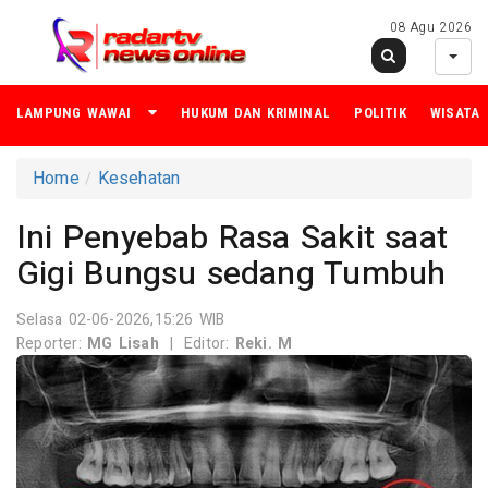
08 Agu 2026
LAMPUNG WAWAI
HUKUM DAN KRIMINAL
POLITIK
WISATA
Home
Kesehatan
Ini Penyebab Rasa Sakit saat
Gigi Bungsu sedang Tumbuh
Selasa 02-06-2026,15:26 WIB
Reporter:
MG Lisah
|
Editor:
Reki. M