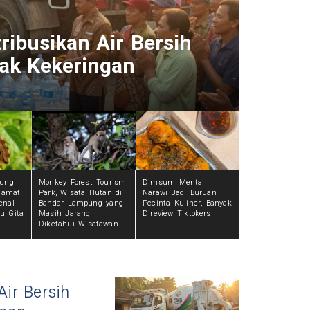
Kaki 
KN di Radar Lampung
Ekosi
 kemampuan
Persa
2 hari
tung
Monkey Forest Tourism
Dimsum Mentai
elamat
Park, Wisata Hutan di
Narawi Jadi Buruan
enal
Bandar Lampung yang
Pecinta Kuliner, Banyak
u Gita
Masih Jarang
Direview Tiktokers
Diketahui Wisatawan
ir Bersih