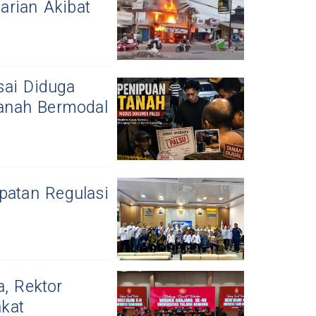
arian Akibat
sai Diduga
anah Bermodal
atan Regulasi
, Rektor
kat