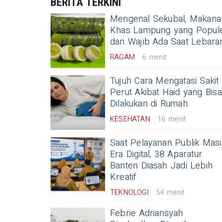
BERITA TERKINI
Mengenal Sekubal, Makana
pung Distribusikan Air Bersih
Khas Lampung yang Popul
dan Wajib Ada Saat Lebara
K Terdampak Kekeringan
RAGAM
6 menit
Tujuh Cara Mengatasi Sakit
Perut Akibat Haid yang Bisa
Dilakukan di Rumah
KESEHATAN
16 menit
Saat Pelayanan Publik Mas
Era Digital, 38 Aparatur
Banten Diasah Jadi Lebih
Kreatif
TEKNOLOGI
54 menit
Febrie Adriansyah