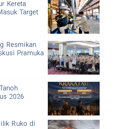
r Kereta
Masuk Target
ng Resmikan
iskusi Pramuka
 Tanoh
tus 2026
lik Ruko di