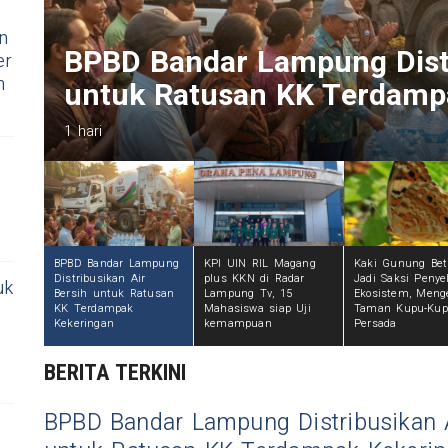
n
KPI UIN RIL Magang plus K
er
n
Tv, 15 Mahasiswa siap Uji
2 hari
BPBD Bandar Lampung
KPI UIN RIL Magang
Kaki Gunung Be
Distribusikan Air
plus KKN di Radar
Jadi Saksi Peny
uk
Bersih untuk Ratusan
Lampung Tv, 15
Ekosistem, Meng
KK Terdampak
Mahasiswa siap Uji
Taman Kupu-Kup
Kekeringan
kemampuan
Persada
BERITA TERKINI
BPBD Bandar Lampung Distribusikan A