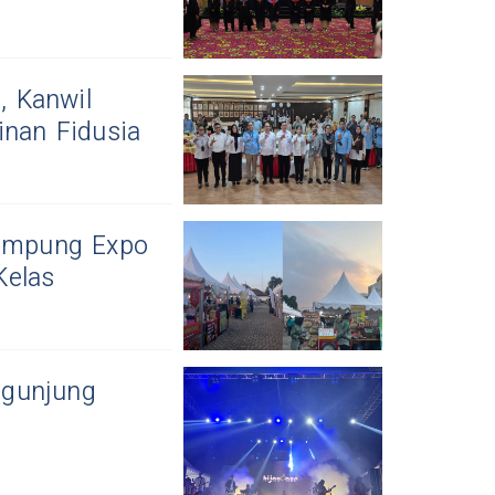
, Kanwil
nan Fidusia
Lampung Expo
Kelas
ngunjung