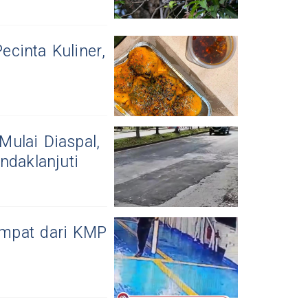
cinta Kuliner,
ulai Diaspal,
ndaklanjuti
ompat dari KMP