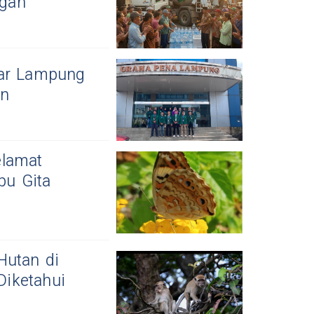
ngan
dar Lampung
an
elamat
pu Gita
Hutan di
iketahui