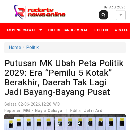
09 Agu 2026
LAMPUNG WAWAI
HUKUM DAN KRIMINAL
POLITIK
WISATA
Home
Politik
Putusan MK Ubah Peta Politik
2029: Era “Pemilu 5 Kotak”
Berakhir, Daerah Tak Lagi
Jadi Bayang-Bayang Pusat
Selasa 02-06-2026,12:20 WIB
Reporter:
MG - Nayla Cahaya
|
Editor:
Jefri Ardi