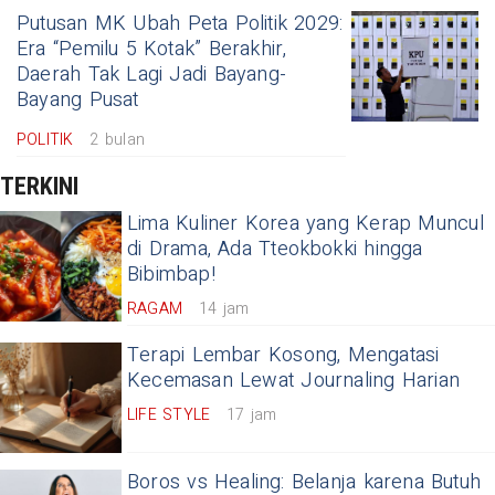
Putusan MK Ubah Peta Politik 2029:
Era “Pemilu 5 Kotak” Berakhir,
Daerah Tak Lagi Jadi Bayang-
Bayang Pusat
POLITIK
2 bulan
TERKINI
Lima Kuliner Korea yang Kerap Muncul
di Drama, Ada Tteokbokki hingga
Bibimbap!
RAGAM
14 jam
Terapi Lembar Kosong, Mengatasi
Kecemasan Lewat Journaling Harian
LIFE STYLE
17 jam
Boros vs Healing: Belanja karena Butuh