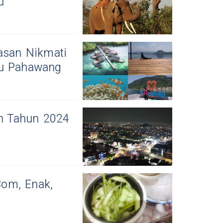
u
asan Nikmati
au Pahawang
an Tahun 2024
om, Enak,