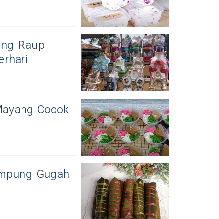
ung Raup
rhari
 Mayang Cocok
Lampung Gugah