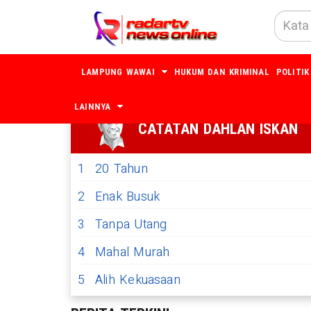
LAMPUNG WAWAI
HUKUM DAN KRIMINAL
POLITIK
LAINNYA
CATATAN DAHLAN ISKAN
1
20 Tahun
2
Enak Busuk
3
Tanpa Utang
4
Mahal Murah
5
Alih Kekuasaan