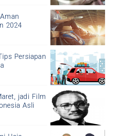
s Aman
an 2024
Tips Persiapan
ga
ret, jadi Film
onesia Asli