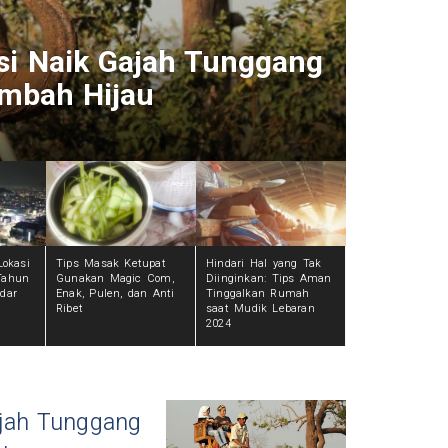
pung, 7 Alasan Nikmati
Selai
h Air Pulau Pahawang
Di Ko
2 tahun
Lokasi
Tips Masak Ketupat
Hindari Hal yang Tak
Tahun
Gunakan Magic Com,
Diinginkan: Tips Aman
dar
Enak, Pulen, dan Anti
Tinggalkan Rumah
Ribet
saat Mudik Lebaran
2024
ajah Tunggang