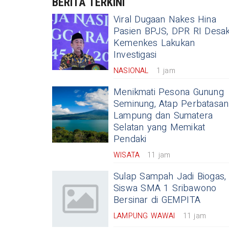
BERITA TERKINI
Viral Dugaan Nakes Hina
24 : Sensasi Naik Gajah Tungga
Pasien BPJS, DPR RI Desa
Kemenkes Lakukan
ngunjung Lembah Hijau
Investigasi
NASIONAL
1 jam
Menikmati Pesona Gunung
Seminung, Atap Perbatasan
Lampung dan Sumatera
Selatan yang Memikat
Pendaki
WISATA
11 jam
Sulap Sampah Jadi Biogas,
Siswa SMA 1 Sribawono
Bersinar di GEMPITA
LAMPUNG WAWAI
11 jam