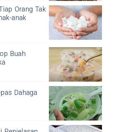
Tiap Orang Tak
nak-anak
Sop Buah
ka
epas Dahaga
i Penjelasan