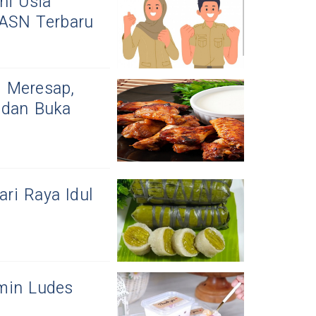
ni Usia
ASN Terbaru
 Meresap,
 dan Buka
ri Raya Idul
amin Ludes