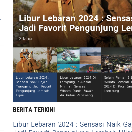
ng
Libur Lebaran 2024 Di Lam
k
Sensasi Wisata Dunia Bawa
2 tahun
Libur Lebaran 2024 :
Libur Lebaran 2024 Di
Selain Pantai, 5 
Sensasi Naik Gajah
Lampung, 7 Alasan
Wisata Lebaran 
Tunggang Jadi Favorit
Nikmati Sensasi
2024 Di Kota Ban
Pengunjung Lembah
Wisata Dunia Bawah
Lampung
Hijau
Air Pulau Pahawang
BERITA TERKINI
Libur Lebaran 2024 : Sensasi Naik G