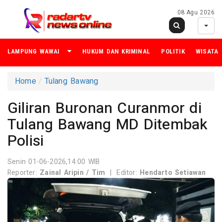
08 Agu 2026
LAMPUNG WAWAI
HUKUM DAN KRIMINAL
POLITIK
WISATA
Home
Tulang Bawang
Giliran Buronan Curanmor di
Tulang Bawang MD Ditembak
Polisi
Senin 01-06-2026,14:00 WIB
Reporter:
Zainal Aripin / Tim
|
Editor:
Hendarto Setiawan