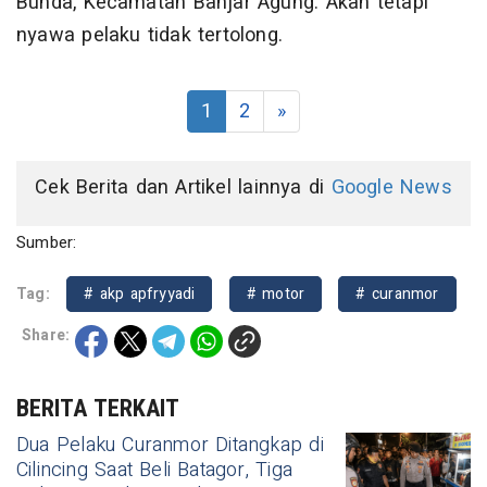
Bunda, Kecamatan Banjar Agung. Akan tetapi
nyawa pelaku tidak tertolong.
1
2
»
Cek Berita dan Artikel lainnya di
Google News
Sumber:
Tag:
# akp apfryyadi
# motor
# curanmor
Share:
BERITA TERKAIT
Dua Pelaku Curanmor Ditangkap di
Cilincing Saat Beli Batagor, Tiga