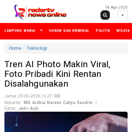
06 Agu 2026
LAMPUNG WAWAI
HUKUM DAN KRIMINAL
POLITIK
WISATA
Home
Teknologi
Tren AI Photo Makin Viral,
Foto Pribadi Kini Rentan
Disalahgunakan
Jumat 29-05-2026,16:27 WIB
Reporter:
MG Ardhia Nareen Cahya Sandrin
|
Editor:
Jefri Ardi