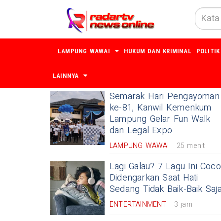
LAMPUNG WAWAI
HUKUM DAN KRIMINAL
POLITIK
LAINNYA
TERKINI
Semarak Hari Pengayoman
ke-81, Kanwil Kemenkum
Lampung Gelar Fun Walk
dan Legal Expo
LAMPUNG WAWAI
25 menit
Lagi Galau? 7 Lagu Ini Coc
Didengarkan Saat Hati
Sedang Tidak Baik-Baik Saj
ENTERTAINMENT
3 jam