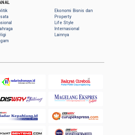
ANAL
litik
Ekonomi Bisnis dan
isata
Property
sional
Life Style
lahraga
Internasional
ligi
Lainnya
agam