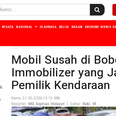
WISATA
NASIONAL
OLAHRAGA
RELIGI
RAGAM
EKONOMI BISNIS D
Home
Ragam
Mobil Susah di Bobo
Immobilizer yang J
Pemilik Kendaraan
ok
Kamis 21-05-2026,15:10 WIB
a
Reporter:
MG Septian Hidayat
|
Editor:
Reki. M