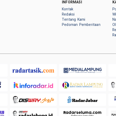
INFORMASI
K
Kontak
Po
Redaksi
W
Tentang Kami
Na
Pedoman Pemberitaan
O
Re
R