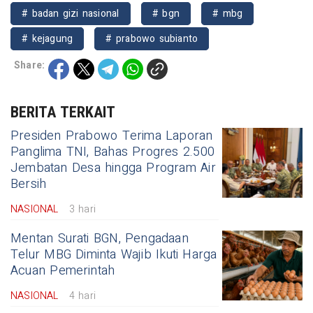
# badan gizi nasional
# bgn
# mbg
# kejagung
# prabowo subianto
Share:
BERITA TERKAIT
Presiden Prabowo Terima Laporan
Panglima TNI, Bahas Progres 2.500
Jembatan Desa hingga Program Air
Bersih
NASIONAL
3 hari
Mentan Surati BGN, Pengadaan
Telur MBG Diminta Wajib Ikuti Harga
Acuan Pemerintah
NASIONAL
4 hari