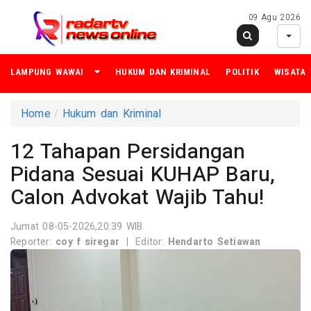
09 Agu 2026
LAMPUNG WAWAI
HUKUM DAN KRIMINAL
POLITIK
WISATA
Home
Hukum dan Kriminal
12 Tahapan Persidangan
Pidana Sesuai KUHAP Baru,
Calon Advokat Wajib Tahu!
Jumat 08-05-2026,20:39 WIB
Reporter:
coy f siregar
|
Editor:
Hendarto Setiawan