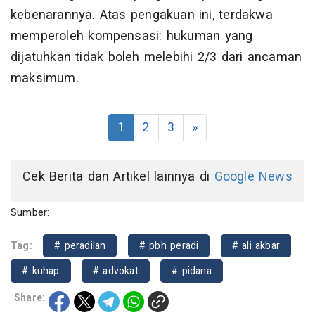
kebenarannya. Atas pengakuan ini, terdakwa
memperoleh kompensasi: hukuman yang
dijatuhkan tidak boleh melebihi 2/3 dari ancaman
maksimum.
1
2
3
»
Cek Berita dan Artikel lainnya di
Google News
Sumber:
Tag:
# peradilan
# pbh peradi
# ali akbar
# kuhap
# advokat
# pidana
Share: