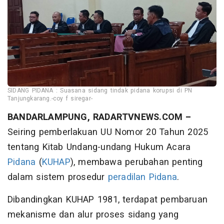
SIDANG PIDANA : Suasana sidang tindak pidana korupsi di PN
Tanjungkarang.-coy f siregar-
BANDARLAMPUNG, RADARTVNEWS.COM –
Seiring pemberlakuan UU Nomor 20 Tahun 2025
tentang Kitab Undang-undang Hukum Acara
Pidana
(
KUHAP
), membawa perubahan penting
dalam sistem prosedur
peradilan
Pidana
.
Dibandingkan KUHAP 1981, terdapat pembaruan
mekanisme dan alur proses sidang yang