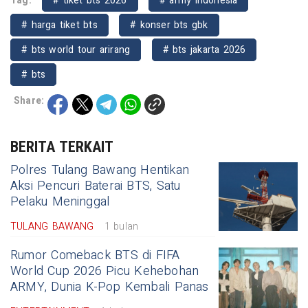
Tag:
# tiket bts 2026
# army indonesia
# harga tiket bts
# konser bts gbk
# bts world tour arirang
# bts jakarta 2026
# bts
Share:
BERITA TERKAIT
Polres Tulang Bawang Hentikan
Aksi Pencuri Baterai BTS, Satu
Pelaku Meninggal
TULANG BAWANG
1 bulan
Rumor Comeback BTS di FIFA
World Cup 2026 Picu Kehebohan
ARMY, Dunia K-Pop Kembali Panas