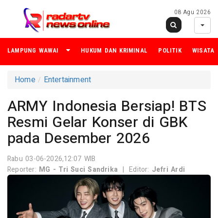
08 Agu 2026
LAMPUNG WAWAI
HUKUM DAN KRIMINAL
POLITIK
WISATA
Home
Entertainment
ARMY Indonesia Bersiap! BTS
Resmi Gelar Konser di GBK
pada Desember 2026
Rabu 03-06-2026,12:07 WIB
Reporter:
MG - Tri Suci Sandrika
|
Editor:
Jefri Ardi